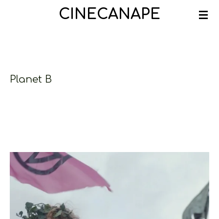
Ga
CINECANAPE
direct
naar
de
hoofdinhoud
Planet B