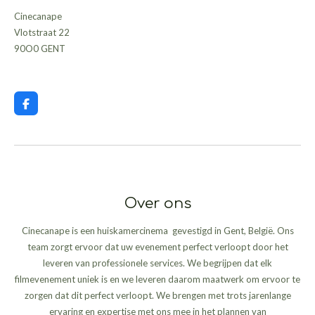
Cinecanape
Vlotstraat 22
90O0 GENT
F
a
c
e
b
o
o
k
Over ons
Cinecanape is een huiskamercinema gevestigd in Gent, België. Ons
team zorgt ervoor dat uw evenement perfect verloopt door het
leveren van professionele services. We begrijpen dat elk
filmevenement uniek is en we leveren daarom maatwerk om ervoor te
zorgen dat dit perfect verloopt. We brengen met trots jarenlange
ervaring en expertise met ons mee in het plannen van