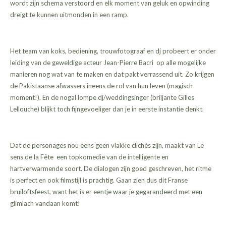
wordt zijn schema verstoord en elk moment van geluk en opwinding
dreigt te kunnen uitmonden in een ramp.
Het team van koks, bediening, trouwfotograaf en dj probeert er onder
leiding van de geweldige acteur Jean-Pierre Bacri op alle mogelijke
manieren nog wat van te maken en dat pakt verrassend uit. Zo krijgen
de Pakistaanse afwassers ineens de rol van hun leven (magisch
moment!). En de nogal lompe dj/weddingsinger (briljante Gilles
Lellouche) blijkt toch fijngevoeliger dan je in eerste instantie denkt.
Dat de personages nou eens geen vlakke clichés zijn, maakt van Le
sens de la Fête een topkomedie van de intelligente en
hartverwarmende soort. De dialogen zijn goed geschreven, het ritme
is perfect en ook filmstijl is prachtig. Gaan zien dus dit Franse
bruiloftsfeest, want het is er eentje waar je gegarandeerd met een
glimlach vandaan komt!