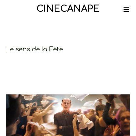
Ga
CINECANAPE
direct
naar
de
hoofdinhoud
Le sens de la Fête