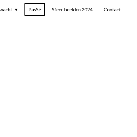
rwacht
PasSé
Sfeer beelden 2024
Contact