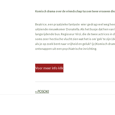
Komisch drama over de vriendschap tussen twee vrouwen die, o
Beatrice, een praatzieke fantaste wier gedrag veel weg heef
uitziende nieuwkomer Donatella. Als het busje dat hen van 
langsrijdende bus. Regisseur Virzi, die de twee actrices in 
soms zeer hectische vlucht zien wat het is om ‘gek’ te zijn (
als je op zoek bent naar vrijheid en geluk? (jc)
Komisch drama
ontsnappen uit een psychiatrische inrichting.
Voor meer info klik
«
POSOKI