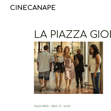
Ga
CINECANAPE
direct
naar
de
hoofdinhoud
LA PIAZZA GIO
Paolo VIRZI - 2015 - IT - 1u53''