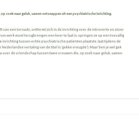
p zoek naar geluk, samen ontsnappen uit een psychiatrische inrichting.
t van een tornado, ontfermt zich in de inrichting over de introverte en stoer
hun werk moet terugbrengen een keer te laat is, springen ze op een toevallig
de inrichting tussen echte psychiatrische patiënten plaatste, laat tijdens de
de Nederlandse vertaling van de titel is ‘gekke vreugde’). Maar ben je wel gek
 over de vriendschap tussen twee vrouwen die, op zoek naar geluk, samen